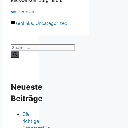
Blickwinkeln aufgreifen.
Weiterlesen
Kategorien
seolinks
,
Uncategorized
Suchen
nach:
Neueste
Beiträge
Die
richtige