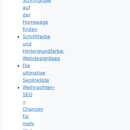
Schriftgröße
auf
der
Homepage
finden
Schriftfarbe
und
Hintergrundfarbe:
Webdesigntipps
Die
ultimative
Seolinkliste
Weihnachten-
SEO
=
Chancen
für
mehr