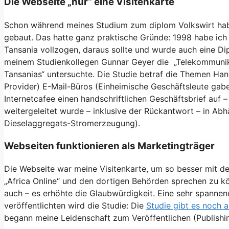
Die Webseite „nur“ eine Visitenkarte
Schon während meines Studium zum diplom Volkswirt hab
gebaut. Das hatte ganz praktische Gründe: 1998 habe ich
Tansania vollzogen, daraus sollte und wurde auch eine Dip
meinem Studienkollegen Gunnar Geyer die „Telekommunika
Tansanias“ untersuchte. Die Studie betraf die Themen Hand
Provider) E-Mail-Büros (Einheimische Geschäftsleute gab
Internetcafee einen handschriftlichen Geschäftsbrief auf –
weitergeleitet wurde – inklusive der Rückantwort – in Abh
Dieselaggregats-Stromerzeugung).
Webseiten funktionieren als Marketingträger
Die Webseite war meine Visitenkarte, um so besser mit de
„Africa Online“ und den dortigen Behörden sprechen zu kö
auch – es erhöhte die Glaubwürdigkeit. Eine sehr spann
veröffentlichten wird die Studie: Die
Studie gibt es noch 
begann meine Leidenschaft zum Veröffentlichen (Publishin