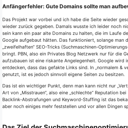
Anfängerfehler: Gute Domains sollte man aufb
Das Projekt war vorbei und ich habe die Seite wieder ge
wieder zurück gegeben. Damals wusste ich leider noch nic
sein kann ein paar alte Domains zu halten, die im Laufe de
Google aufgebaut hätten. Das funktioniert, solange man d
„zweifelhaften“ SEO-Tricks (Suchmaschinen-Optimierungs
bringt. PBN, also ein Privates Blog Netzwerk nur für die 
aufzubauen ist eine riskante Angelegenheit. Google wird 
entdecken, dass das gefakte Links sind. In „normalem & 
genutzt, ist es jedoch sinnvoll eigene Seiten zu besitzen.
Das ist ein wichtiger Punkt, denn man kann nicht nur „Ver
Art von „Misstrauen“, also eine „schlechte“ Reputation be
Backlink-Abstrafungen und Keyword-Stuffing ist das beka
aber noch einiges mehr feststellen und vor allen Dingen s
Das Ziel der Suchmaschinenoptimier